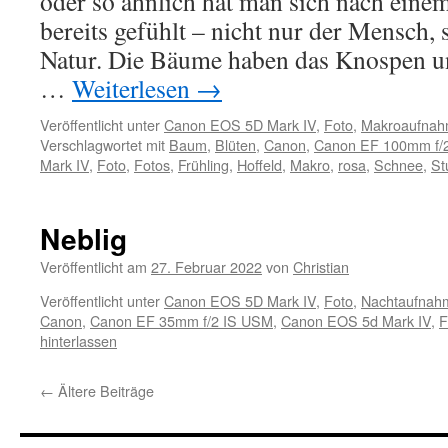
oder so ähnlich hat man sich nach ein
bereits gefühlt – nicht nur der Mensch,
Natur. Die Bäume haben das Knospen u
…
Weiterlesen
→
Veröffentlicht unter
Canon EOS 5D Mark IV
,
Foto
,
Makroaufna
Verschlagwortet mit
Baum
,
Blüten
,
Canon
,
Canon EF 100mm f/
Mark IV
,
Foto
,
Fotos
,
Frühling
,
Hoffeld
,
Makro
,
rosa
,
Schnee
,
St
Neblig
Veröffentlicht am
27. Februar 2022
von
Christian
Veröffentlicht unter
Canon EOS 5D Mark IV
,
Foto
,
Nachtaufnah
Canon
,
Canon EF 35mm f/2 IS USM
,
Canon EOS 5d Mark IV
,
F
hinterlassen
←
Ältere Beiträge