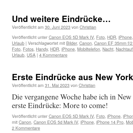
Und weitere Eindrücke…
Veröffentlicht am
30. Juni 2023
von
Christian
Veröffentlicht unter
Canon EOS 5D Mark IV
,
Foto
,
HDR
,
iPhone
Urlaub
|
Verschlagwortet mit
Bilder
,
Canon
,
Canon EF 35mm f/2
Foto
,
Fotos
,
Handy
,
HDR
,
iPhone
,
Mobiltelefon
,
Nacht
,
Nachtau
Urlaub
,
USA
|
4 Kommentare
Erste Eindrücke aus New Yor
Veröffentlicht am
31. Mai 2023
von
Christian
Die vergangene Woche habe ich in New 
erste Eindrücke: More to come!
Veröffentlicht unter
Canon EOS 5D Mark IV
,
Foto
,
iPhone
,
iPho
mit
Canon
,
Canon EOS 5d Mark IV
,
iPhone
,
iPhone 14 Pro
,
Mob
2 Kommentare