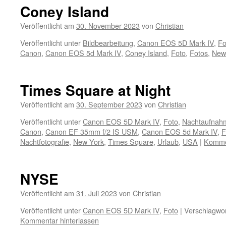
Coney Island
Veröffentlicht am
30. November 2023
von
Christian
Veröffentlicht unter
Bildbearbeitung
,
Canon EOS 5D Mark IV
,
Fo
Canon
,
Canon EOS 5d Mark IV
,
Coney Island
,
Foto
,
Fotos
,
New
Times Square at Night
Veröffentlicht am
30. September 2023
von
Christian
Veröffentlicht unter
Canon EOS 5D Mark IV
,
Foto
,
Nachtaufnah
Canon
,
Canon EF 35mm f/2 IS USM
,
Canon EOS 5d Mark IV
,
F
Nachtfotografie
,
New York
,
Times Square
,
Urlaub
,
USA
|
Kommen
NYSE
Veröffentlicht am
31. Juli 2023
von
Christian
Veröffentlicht unter
Canon EOS 5D Mark IV
,
Foto
|
Verschlagwor
Kommentar hinterlassen