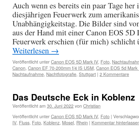
Auch wenn es bereits ein paar Tage her 
diesjährigen Feuerwerk zum amerikani
Unabhängigkeitstag. Die Bilder sind v
aus der Hand mit einer Canon EOS 5D
Feuerwerk erschien (für mich) schlich
Weiterlesen
→
Veröffentlicht unter
Canon EOS 5D Mark IV
,
Foto
,
Nachtaufnah
Canon
,
Canon EF 70-200mm f/4 IS USM
,
Canon EOS 5d Mark 
Nachtaufnahme
,
Nachtfotografie
,
Stuttgart
|
2 Kommentare
Das Deutsche Eck in Koblenz
Veröffentlicht am
30. Juni 2022
von
Christian
Veröffentlicht unter
Canon EOS 5D Mark IV
,
Foto
|
Verschlagwor
IV
,
Fluss
,
Foto
,
Koblenz
,
Mosel
,
Rhein
|
Kommentar hinterlasse