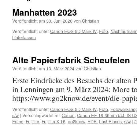
Manhatten 2023
Veröffentlicht am
30. Juni 2026
von
Christian
Veröffentlicht unter
Canon EOS 5D Mark IV
,
Foto
,
Nachtaufnah
hinterlassen
Alte Papierfabrik Scheufelen
Veröffentlicht am
10. März 2024
von
Christian
Erste Eindrücke des Besuchs der alten 
in Lenningen am 9. März 2024: More 
https://www.go2know.de/event/die-papie
Veröffentlicht unter
Canon EOS 5D Mark IV
,
Foto
,
Fotoworksho
s/w
|
Verschlagwortet mit
Canon
,
Canon EF 16-35mm f/4L IS 
Fotos
,
Fujifilm
,
Fujifilm X-T5
,
go2know
,
HDR
,
Lost Places
,
s/w
|
2