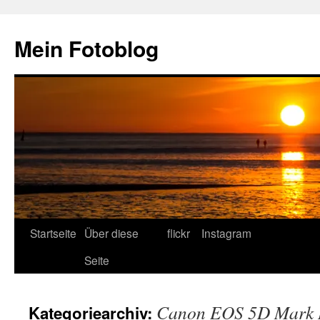
Zum
Inhalt
Mein Fotoblog
springen
Startseite
Über diese
flickr
Instagram
Seite
Canon EOS 5D Mark 
Kategoriearchiv: