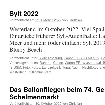
Sylt 2022
Veröffentlicht am
22. Oktober 2022
von
Christian
Westerland im Oktober 2022. Viel Spaß
Eindrücke früherer Sylt-Aufenthalte: L
Meer und mehr (oder einfach: Sylt 201
Blurry Beach
Veröffentlicht unter
Bildbearbeitung
,
Canon EOS 5D Mark IV
,
Fo
Verschlagwortet mit
Buhnen
,
Canon
,
Canon EF 16-35mm f/4L 
IS USM
,
Foto
,
Fotos
,
Langzeitbelichtung
,
Nacht
,
Nachtfotografie
Westerland
|
2 Kommentare
Das Ballonfliegen beim 74. G
Schelmenmarkt
Veröffentlicht am
10. Oktober 2022
von
Christian