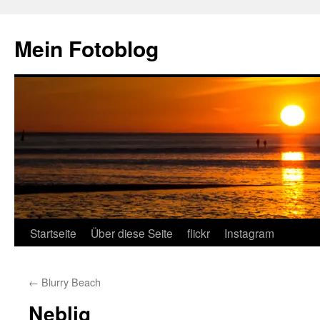
Zum
Inhalt
Mein Fotoblog
springen
Startseite
Über diese Seite
flickr
Instagram
←
Blurry Beach
Neblig