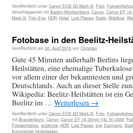
Veröffentlicht unter
Canon EOS 5D Mark III
,
Foto
,
Fotoworksho
Verschlagwortet mit
Baden-Württemberg
,
Canon
,
Canon EF 16
Mark III
,
Fish-Eye
,
HDR
,
Hotel
,
Lost Places
,
Stativ
,
Waldlust
,
Wa
Fotobase in den Beelitz-Heilstä
Veröffentlicht am
30. April 2019
von
Christian
Gute 45 Minuten außerhalb Berlins liege
Heilstätten, eine ehemalige Tuberkulose
vor allem einer der bekanntesten und gr
Deutschlands. Auch an dieser Stelle zunä
Wikipedia: Beelitz-Heilstätten ist ein G
Beelitz im …
Weiterlesen
→
Veröffentlicht unter
Canon EOS 5D Mark III
,
Foto
,
Fotoworksho
mit
Brandenburg
,
Canon
,
Canon EF 16-35mm f/4L IS USM
,
Fis
Fotoworkshop
,
go2know
,
HDR
,
Lost Places
,
s/w
,
Samyang
,
Stat
Kommentar hinterlassen