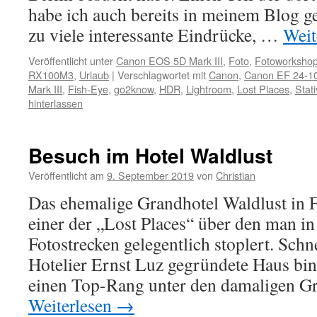
habe ich auch bereits in meinem Blog ge
zu viele interessante Eindrücke, …
Weit
Veröffentlicht unter
Canon EOS 5D Mark III
,
Foto
,
Fotoworksho
RX100M3
,
Urlaub
|
Verschlagwortet mit
Canon
,
Canon EF 24-1
Mark III
,
Fish-Eye
,
go2know
,
HDR
,
Lightroom
,
Lost Places
,
Stati
hinterlassen
Besuch im Hotel Waldlust
Veröffentlicht am
9. September 2019
von
Christian
Das ehemalige Grandhotel Waldlust in F
einer der „Lost Places“ über den man i
Fotostrecken gelegentlich stoplert. Schn
Hotelier Ernst Luz gegründete Haus bi
einen Top-Rang unter den damaligen G
Weiterlesen
→