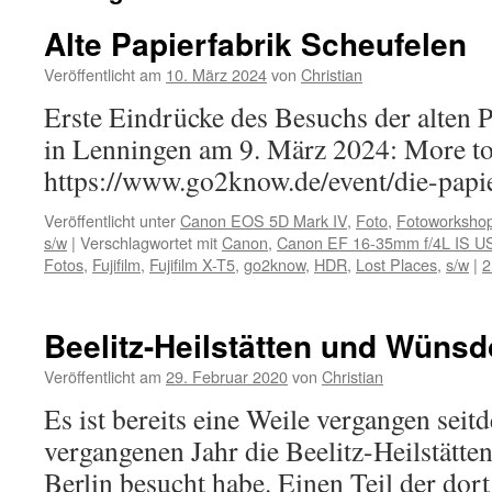
Alte Papierfabrik Scheufelen
Veröffentlicht am
10. März 2024
von
Christian
Erste Eindrücke des Besuchs der alten 
in Lenningen am 9. März 2024: More 
https://www.go2know.de/event/die-papie
Veröffentlicht unter
Canon EOS 5D Mark IV
,
Foto
,
Fotoworksho
s/w
|
Verschlagwortet mit
Canon
,
Canon EF 16-35mm f/4L IS 
Fotos
,
Fujifilm
,
Fujifilm X-T5
,
go2know
,
HDR
,
Lost Places
,
s/w
|
2
Beelitz-Heilstätten und Wünsdor
Veröffentlicht am
29. Februar 2020
von
Christian
Es ist bereits eine Weile vergangen seit
vergangenen Jahr die Beelitz-Heilstätt
Berlin besucht habe. Einen Teil der dor