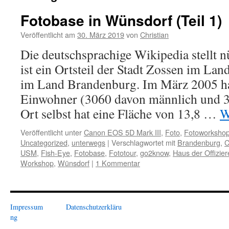
Fotobase in Wünsdorf (Teil 1)
Veröffentlicht am
30. März 2019
von
Christian
Die deutschsprachige Wikipedia stellt 
ist ein Ortsteil der Stadt Zossen im La
im Land Brandenburg. Im März 2005 ha
Einwohner (3060 davon männlich und 3
Ort selbst hat eine Fläche von 13,8 …
W
Veröffentlicht unter
Canon EOS 5D Mark III
,
Foto
,
Fotoworksho
Uncategorized
,
unterwegs
|
Verschlagwortet mit
Brandenburg
,
C
USM
,
Fish-Eye
,
Fotobase
,
Fototour
,
go2know
,
Haus der Offizier
Workshop
,
Wünsdorf
|
1 Kommentar
Impressum
Datenschutzerkläru
ng