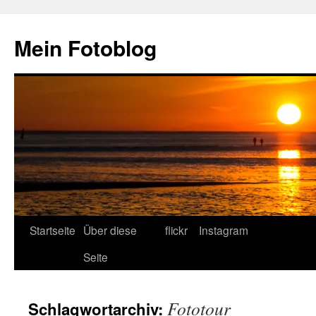
Zum
Inhalt
Mein Fotoblog
springen
Startseite
Über diese
flickr
Instagram
Seite
Fototour
Schlagwortarchiv: