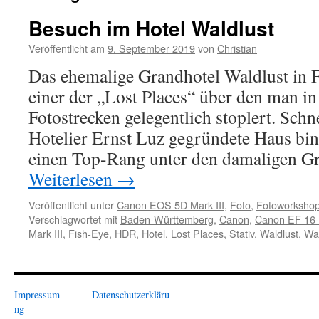
Besuch im Hotel Waldlust
Veröffentlicht am
9. September 2019
von
Christian
Das ehemalige Grandhotel Waldlust in F
einer der „Lost Places“ über den man i
Fotostrecken gelegentlich stoplert. Schn
Hotelier Ernst Luz gegründete Haus bi
einen Top-Rang unter den damaligen G
Weiterlesen
→
Veröffentlicht unter
Canon EOS 5D Mark III
,
Foto
,
Fotoworksho
Verschlagwortet mit
Baden-Württemberg
,
Canon
,
Canon EF 16
Mark III
,
Fish-Eye
,
HDR
,
Hotel
,
Lost Places
,
Stativ
,
Waldlust
,
Wa
Impressum
Datenschutzerkläru
ng