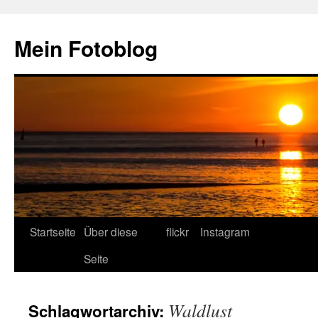
Zum
Inhalt
Mein Fotoblog
springen
Startseite
Über diese
flickr
Instagram
Seite
Waldlust
Schlagwortarchiv: