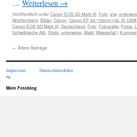
…
Weiterlesen
→
Veröffentlicht unter
Canon EOS 5D Mark III
,
Foto
,
s/w
,
unterweg
Württemberg
,
Bilder
,
Canon
,
Canon EF 24-105mm f/4L IS USM
Canon EOS 5D Mark III
,
Deutschland
,
Foto
,
Fotografie
,
Fotos
,
L
Schwäbische Alb
,
Stativ
,
unterwegs
,
Wald
,
Wasserfall
|
Komment
←
Ältere Beiträge
Impressum
Datenschutzerkläru
ng
Mein Fotoblog