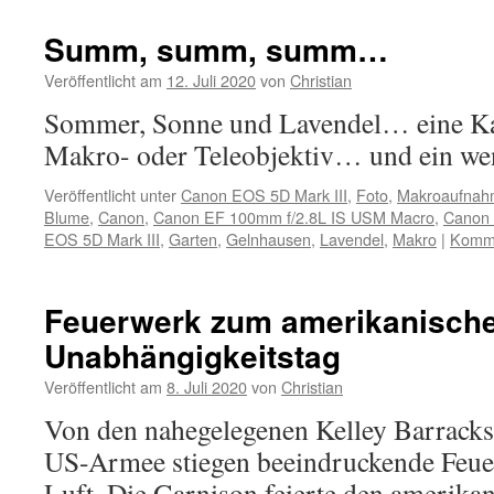
Summ, summ, summ…
Veröffentlicht am
12. Juli 2020
von
Christian
Sommer, Sonne und Lavendel… eine Ka
Makro- oder Teleobjektiv… und ein w
Veröffentlicht unter
Canon EOS 5D Mark III
,
Foto
,
Makroaufnah
Blume
,
Canon
,
Canon EF 100mm f/2.8L IS USM Macro
,
Canon 
EOS 5D Mark III
,
Garten
,
Gelnhausen
,
Lavendel
,
Makro
|
Komme
Feuerwerk zum amerikanisch
Unabhängigkeitstag
Veröffentlicht am
8. Juli 2020
von
Christian
Von den nahegelegenen Kelley Barracks
US-Armee stiegen beeindruckende Feuer
Luft. Die Garnison feierte den amerika