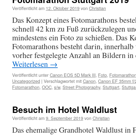
Veröffentlicht am
12. Oktober 2019
von
Christian
Das Konzept eines Fotomarathons besteh
schnell 42 km zu Fuß zurückzulegen und
mindestens ein Foto zu schießen. Das K
Fotomarathons besteht darin, innerhalb
vorher festgelegte Anzahl an Bildern i
Weiterlesen
→
Veröffentlicht unter
Canon EOS 5D Mark III
,
Foto
,
Fotomaratho
Uncategorized
|
Verschlagwortet mit
Canon
,
Canon EF 35mm f/
Fotomarathon
,
OOC
,
s/w
,
Street Photography
,
Stuttgart
,
Stuttga
Besuch im Hotel Waldlust
Veröffentlicht am
9. September 2019
von
Christian
Das ehemalige Grandhotel Waldlust in F