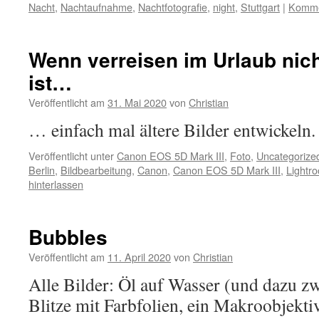
Nacht
,
Nachtaufnahme
,
Nachtfotografie
,
night
,
Stuttgart
|
Kommen
Wenn verreisen im Urlaub nic
ist…
Veröffentlicht am
31. Mai 2020
von
Christian
… einfach mal ältere Bilder entwickeln.
Veröffentlicht unter
Canon EOS 5D Mark III
,
Foto
,
Uncategorize
Berlin
,
Bildbearbeitung
,
Canon
,
Canon EOS 5D Mark III
,
Lightr
hinterlassen
Bubbles
Veröffentlicht am
11. April 2020
von
Christian
Alle Bilder: Öl auf Wasser (und dazu zwe
Blitze mit Farbfolien, ein Makroobjekt