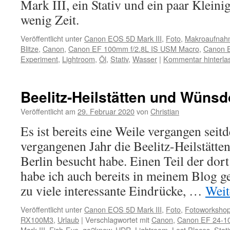
Mark III, ein Stativ und ein paar Klein
wenig Zeit.
Veröffentlicht unter
Canon EOS 5D Mark III
,
Foto
,
Makroaufnah
Blitze
,
Canon
,
Canon EF 100mm f/2.8L IS USM Macro
,
Canon E
Experiment
,
Lightroom
,
Öl
,
Stativ
,
Wasser
|
Kommentar hinterla
Beelitz-Heilstätten und Wünsdor
Veröffentlicht am
29. Februar 2020
von
Christian
Es ist bereits eine Weile vergangen seit
vergangenen Jahr die Beelitz-Heilstätt
Berlin besucht habe. Einen Teil der dor
habe ich auch bereits in meinem Blog ge
zu viele interessante Eindrücke, …
Weit
Veröffentlicht unter
Canon EOS 5D Mark III
,
Foto
,
Fotoworksho
RX100M3
,
Urlaub
|
Verschlagwortet mit
Canon
,
Canon EF 24-1
Mark III
,
Fish-Eye
,
go2know
,
HDR
,
Lightroom
,
Lost Places
,
Stati