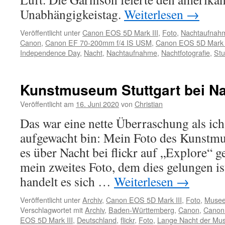
Unabhängigkeistag.
Weiterlesen
→
Veröffentlicht unter
Canon EOS 5D Mark III
,
Foto
,
Nachtaufnah
Canon
,
Canon EF 70-200mm f/4 IS USM
,
Canon EOS 5D Mark I
Independence Day
,
Nacht
,
Nachtaufnahme
,
Nachtfotografie
,
Stu
Kunstmuseum Stuttgart bei N
Veröffentlicht am
16. Juni 2020
von
Christian
Das war eine nette Überraschung als ic
aufgewacht bin: Mein Foto des Kunstmu
es über Nacht bei flickr auf „Explore“ g
mein zweites Foto, dem dies gelungen is
handelt es sich …
Weiterlesen
→
Veröffentlicht unter
Archiv
,
Canon EOS 5D Mark III
,
Foto
,
Muse
Verschlagwortet mit
Archiv
,
Baden-Württemberg
,
Canon
,
Canon
EOS 5D Mark III
,
Deutschland
,
flickr
,
Foto
,
Lange Nacht der Mu