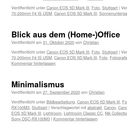
Veröffentlicht unter
Canon EOS 5D Mark III
,
Foto
,
Stuttgart
|
Ver
70-200mm f/4 IS USM
,
Canon EOS 5D Mark III
,
Sonnenunterg
Blick aus dem (Home-)Office
Veröffentlicht am
31. Oktober 2020
von
Christian
Veröffentlicht unter
Canon EOS 5D Mark III
,
Foto
,
Stuttgart
|
Ver
70-200mm f/4 IS USM
,
Canon EOS 5D Mark III
,
Foto
,
Fotograf
Kommentar hinterlassen
Minimalismus
Veröffentlicht am
27. September 2020
von
Christian
Veröffentlicht unter
Bildbearbeitung
,
Canon EOS 5D Mark III
,
Fo
RX100M3
,
Stuttgart
|
Verschlagwortet mit
abstrakt
,
Canon
,
Cano
EOS 5D Mark III
,
Lightroom
,
Lightroom Classic CC
,
Nik Collecti
Sony DSC-RX100M3
|
Kommentar hinterlassen