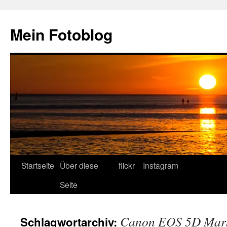
Zum
Inhalt
Mein Fotoblog
springen
Startseite
Über diese
flickr
Instagram
Seite
Canon EOS 5D Mark
Schlagwortarchiv: