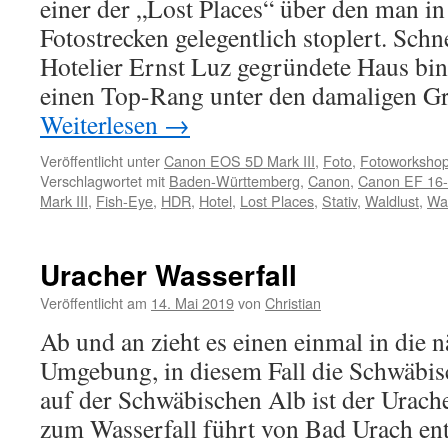
einer der „Lost Places“ über den man i
Fotostrecken gelegentlich stoplert. Schn
Hotelier Ernst Luz gegründete Haus bi
einen Top-Rang unter den damaligen G
Weiterlesen
→
Veröffentlicht unter
Canon EOS 5D Mark III
,
Foto
,
Fotoworksho
Verschlagwortet mit
Baden-Württemberg
,
Canon
,
Canon EF 16
Mark III
,
Fish-Eye
,
HDR
,
Hotel
,
Lost Places
,
Stativ
,
Waldlust
,
Wa
Uracher Wasserfall
Veröffentlicht am
14. Mai 2019
von
Christian
Ab und an zieht es einen einmal in die n
Umgebung, in diesem Fall die Schwäbis
auf der Schwäbischen Alb ist der Urach
zum Wasserfall führt von Bad Urach en