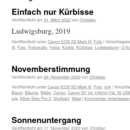
Einfach nur Kürbisse
Veröffentlicht am
31. März 2022
von
Christian
Ludwigsburg, 2019
Veröffentlicht unter
Canon EOS 5D Mark III
,
Foto
|
Verschlagwor
III
,
Foto
,
Fotografie
,
Fotos
,
Kürbis
,
Kürbisse
,
Ludwigsburg
|
2 K
Novemberstimmung
Veröffentlicht am
28. November 2020
von
Christian
Veröffentlicht unter
Canon EOS 5D Mark III
,
Foto
,
s/w
|
Verschla
Baum
,
Bäume
,
Bilder
,
Canon
,
Canon EF 24-105mm f/4L IS US
s/w
,
Silver Efex Pro 2
,
Stuttgart
,
Wald
|
Kommentar hinterlassen
Sonnenuntergang
Veröffentlicht am
17. November 2020
von
Christian