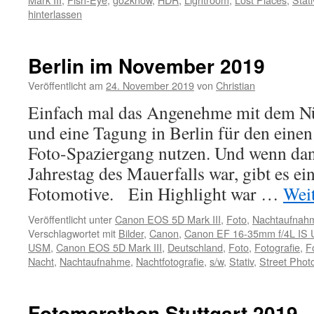
hinterlassen
Berlin im November 2019
Veröffentlicht am
24. November 2019
von
Christian
Einfach mal das Angenehme mit dem Nü
und eine Tagung in Berlin für den eine
Foto-Spaziergang nutzen. Und wenn dan
Jahrestag des Mauerfalls war, gibt es ei
Fotomotive. Ein Highlight war …
Wei
Veröffentlicht unter
Canon EOS 5D Mark III
,
Foto
,
Nachtaufnah
Verschlagwortet mit
Bilder
,
Canon
,
Canon EF 16-35mm f/4L IS
USM
,
Canon EOS 5D Mark III
,
Deutschland
,
Foto
,
Fotografie
,
F
Nacht
,
Nachtaufnahme
,
Nachtfotografie
,
s/w
,
Stativ
,
Street Phot
Fotomarathon Stuttgart 2019