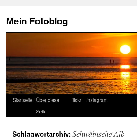
Zum
Inhalt
Mein Fotoblog
springen
Startseite
Über diese
flickr
Instagram
Seite
Schwäbische Alb
Schlagwortarchiv: