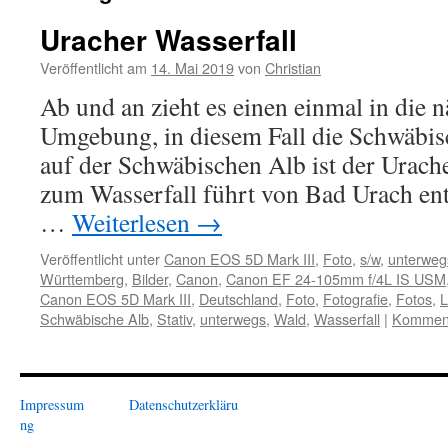
Uracher Wasserfall
Veröffentlicht am
14. Mai 2019
von
Christian
Ab und an zieht es einen einmal in die n
Umgebung, in diesem Fall die Schwäbis
auf der Schwäbischen Alb ist der Urach
zum Wasserfall führt von Bad Urach en
…
Weiterlesen
→
Veröffentlicht unter
Canon EOS 5D Mark III
,
Foto
,
s/w
,
unterweg
Württemberg
,
Bilder
,
Canon
,
Canon EF 24-105mm f/4L IS USM
Canon EOS 5D Mark III
,
Deutschland
,
Foto
,
Fotografie
,
Fotos
,
L
Schwäbische Alb
,
Stativ
,
unterwegs
,
Wald
,
Wasserfall
|
Komment
Impressum
Datenschutzerkläru
ng