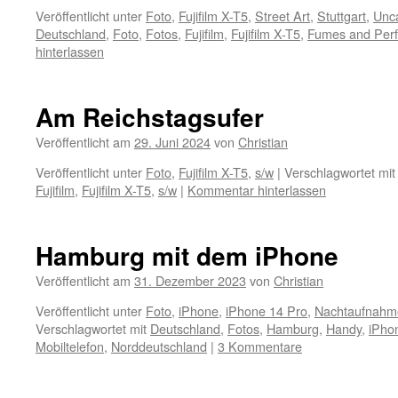
Veröffentlicht unter
Foto
,
Fujifilm X-T5
,
Street Art
,
Stuttgart
,
Unc
Deutschland
,
Foto
,
Fotos
,
Fujifilm
,
Fujifilm X-T5
,
Fumes and Per
hinterlassen
Am Reichstagsufer
Veröffentlicht am
29. Juni 2024
von
Christian
Veröffentlicht unter
Foto
,
Fujifilm X-T5
,
s/w
|
Verschlagwortet mit
Fujifilm
,
Fujifilm X-T5
,
s/w
|
Kommentar hinterlassen
Hamburg mit dem iPhone
Veröffentlicht am
31. Dezember 2023
von
Christian
Veröffentlicht unter
Foto
,
iPhone
,
iPhone 14 Pro
,
Nachtaufnahm
Verschlagwortet mit
Deutschland
,
Fotos
,
Hamburg
,
Handy
,
iPho
Mobiltelefon
,
Norddeutschland
|
3 Kommentare