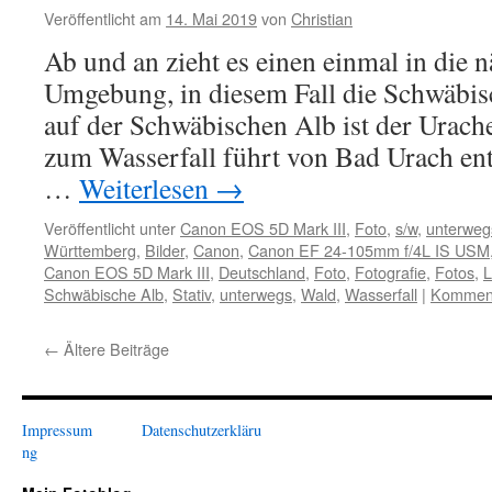
Veröffentlicht am
14. Mai 2019
von
Christian
Ab und an zieht es einen einmal in die n
Umgebung, in diesem Fall die Schwäbis
auf der Schwäbischen Alb ist der Urach
zum Wasserfall führt von Bad Urach en
…
Weiterlesen
→
Veröffentlicht unter
Canon EOS 5D Mark III
,
Foto
,
s/w
,
unterweg
Württemberg
,
Bilder
,
Canon
,
Canon EF 24-105mm f/4L IS USM
Canon EOS 5D Mark III
,
Deutschland
,
Foto
,
Fotografie
,
Fotos
,
L
Schwäbische Alb
,
Stativ
,
unterwegs
,
Wald
,
Wasserfall
|
Komment
←
Ältere Beiträge
Impressum
Datenschutzerkläru
ng