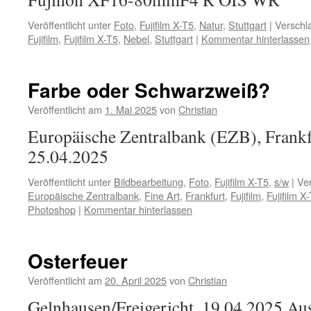
Veröffentlicht unter
Foto
,
Fujifilm X-T5
,
Natur
,
Stuttgart
|
Verschl
Fujifilm
,
Fujifilm X-T5
,
Nebel
,
Stuttgart
|
Kommentar hinterlassen
Farbe oder Schwarzweiß?
Veröffentlicht am
1. Mai 2025
von
Christian
Europäische Zentralbank (EZB), Frank
25.04.2025
Veröffentlicht unter
Bildbearbeitung
,
Foto
,
Fujifilm X-T5
,
s/w
|
Ver
Europäische Zentralbank
,
Fine Art
,
Frankfurt
,
Fujifilm
,
Fujifilm X
Photoshop
|
Kommentar hinterlassen
Osterfeuer
Veröffentlicht am
20. April 2025
von
Christian
Gelnhausen/Freigericht, 19.04.2025 Au