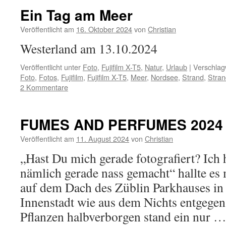
Ein Tag am Meer
Veröffentlicht am
16. Oktober 2024
von
Christian
Westerland am 13.10.2024
Veröffentlicht unter
Foto
,
Fujifilm X-T5
,
Natur
,
Urlaub
|
Verschlag
Foto
,
Fotos
,
Fujifilm
,
Fujifilm X-T5
,
Meer
,
Nordsee
,
Strand
,
Stran
2 Kommentare
FUMES AND PERFUMES 2024
Veröffentlicht am
11. August 2024
von
Christian
„Hast Du mich gerade fotografiert? Ich
nämlich gerade nass gemacht“ hallte es
auf dem Dach des Züblin Parkhauses in 
Innenstadt wie aus dem Nichts entgegen.
Pflanzen halbverborgen stand ein nur 