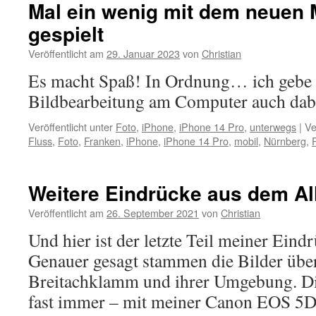
Mal ein wenig mit dem neuen 
gespielt
Veröffentlicht am
29. Januar 2023
von
Christian
Es macht Spaß! In Ordnung… ich gebe z
Bildbearbeitung am Computer auch dabe
Veröffentlicht unter
Foto
,
iPhone
,
iPhone 14 Pro
,
unterwegs
|
Ve
Fluss
,
Foto
,
Franken
,
iPhone
,
iPhone 14 Pro
,
mobil
,
Nürnberg
,
Weitere Eindrücke aus dem Al
Veröffentlicht am
26. September 2021
von
Christian
Und hier ist der letzte Teil meiner Eind
Genauer gesagt stammen die Bilder übe
Breitachklamm und ihrer Umgebung. Die
fast immer – mit meiner Canon EOS 5D