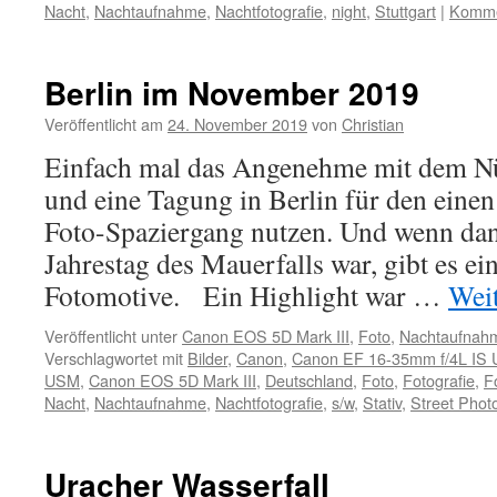
Nacht
,
Nachtaufnahme
,
Nachtfotografie
,
night
,
Stuttgart
|
Kommen
Berlin im November 2019
Veröffentlicht am
24. November 2019
von
Christian
Einfach mal das Angenehme mit dem Nü
und eine Tagung in Berlin für den eine
Foto-Spaziergang nutzen. Und wenn dan
Jahrestag des Mauerfalls war, gibt es ei
Fotomotive. Ein Highlight war …
Wei
Veröffentlicht unter
Canon EOS 5D Mark III
,
Foto
,
Nachtaufnah
Verschlagwortet mit
Bilder
,
Canon
,
Canon EF 16-35mm f/4L IS
USM
,
Canon EOS 5D Mark III
,
Deutschland
,
Foto
,
Fotografie
,
F
Nacht
,
Nachtaufnahme
,
Nachtfotografie
,
s/w
,
Stativ
,
Street Phot
Uracher Wasserfall