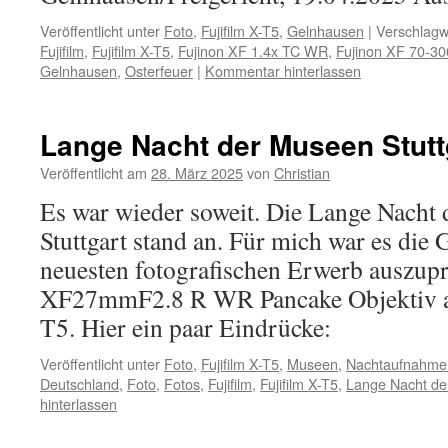
Veröffentlicht unter
Foto
,
Fujifilm X-T5
,
Gelnhausen
|
Verschlagw
Fujifilm
,
Fujifilm X-T5
,
Fujinon XF 1.4x TC WR
,
Fujinon XF 70-3
Gelnhausen
,
Osterfeuer
|
Kommentar hinterlassen
Lange Nacht der Museen Stutt
Veröffentlicht am
28. März 2025
von
Christian
Es war wieder soweit. Die Lange Nacht
Stuttgart stand an. Für mich war es die
neuesten fotografischen Erwerb auszupr
XF27mmF2.8 R WR Pancake Objektiv an
T5. Hier ein paar Eindrücke:
Veröffentlicht unter
Foto
,
Fujifilm X-T5
,
Museen
,
Nachtaufnahme
Deutschland
,
Foto
,
Fotos
,
Fujifilm
,
Fujifilm X-T5
,
Lange Nacht d
hinterlassen