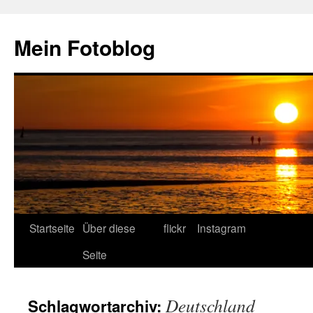
Zum
Inhalt
Mein Fotoblog
springen
Startseite
Über diese
flickr
Instagram
Seite
Deutschland
Schlagwortarchiv: