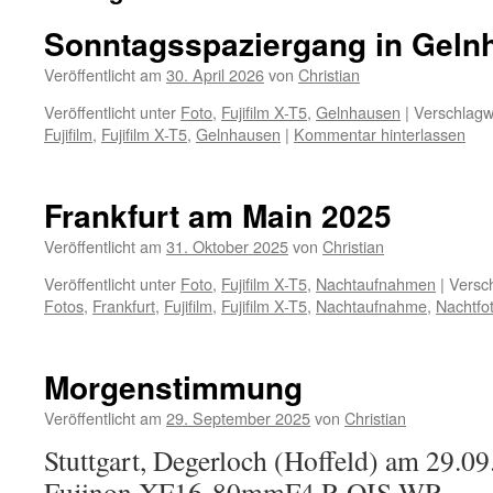
Sonntagsspaziergang in Geln
Veröffentlicht am
30. April 2026
von
Christian
Veröffentlicht unter
Foto
,
Fujifilm X-T5
,
Gelnhausen
|
Verschlagw
Fujifilm
,
Fujifilm X-T5
,
Gelnhausen
|
Kommentar hinterlassen
Frankfurt am Main 2025
Veröffentlicht am
31. Oktober 2025
von
Christian
Veröffentlicht unter
Foto
,
Fujifilm X-T5
,
Nachtaufnahmen
|
Versch
Fotos
,
Frankfurt
,
Fujifilm
,
Fujifilm X-T5
,
Nachtaufnahme
,
Nachtfot
Morgenstimmung
Veröffentlicht am
29. September 2025
von
Christian
Stuttgart, Degerloch (Hoffeld) am 29.0
Fujinon XF16-80mmF4 R OIS WR