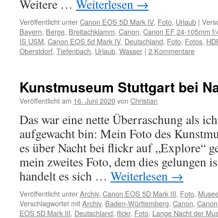
Weitere …
Weiterlesen
→
Veröffentlicht unter
Canon EOS 5D Mark IV
,
Foto
,
Urlaub
|
Versc
Bayern
,
Berge
,
Breitachklamm
,
Canon
,
Canon EF 24-105mm f/
IS USM
,
Canon EOS 5d Mark IV
,
Deutschland
,
Foto
,
Fotos
,
HD
Oberstdorf
,
Tiefenbach
,
Urlaub
,
Wasser
|
2 Kommentare
Kunstmuseum Stuttgart bei N
Veröffentlicht am
16. Juni 2020
von
Christian
Das war eine nette Überraschung als ic
aufgewacht bin: Mein Foto des Kunstmu
es über Nacht bei flickr auf „Explore“ g
mein zweites Foto, dem dies gelungen is
handelt es sich …
Weiterlesen
→
Veröffentlicht unter
Archiv
,
Canon EOS 5D Mark III
,
Foto
,
Muse
Verschlagwortet mit
Archiv
,
Baden-Württemberg
,
Canon
,
Canon
EOS 5D Mark III
,
Deutschland
,
flickr
,
Foto
,
Lange Nacht der Mu