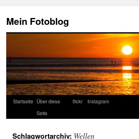
Zum
Inhalt
Mein Fotoblog
springen
Startseite
Über diese
flickr
Instagram
Seite
Wellen
Schlagwortarchiv: