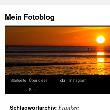
Zum
Inhalt
Mein Fotoblog
springen
Startseite
Über diese
flickr
Instagram
Seite
Franken
Schlagwortarchiv: