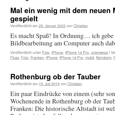
Mal ein wenig mit dem neuen 
gespielt
Veröffentlicht am
29. Januar 2023
von
Christian
Es macht Spaß! In Ordnung… ich gebe z
Bildbearbeitung am Computer auch dabe
Veröffentlicht unter
Foto
,
iPhone
,
iPhone 14 Pro
,
unterwegs
|
Ve
Fluss
,
Foto
,
Franken
,
iPhone
,
iPhone 14 Pro
,
mobil
,
Nürnberg
,
Rothenburg ob der Tauber
Veröffentlicht am
19. Juli 2015
von
Christian
Ein paar Eindrücke von einem (sehr so
Wochenende in Rothenburg ob der Taub
Franken: Die historische Altstadt ist w