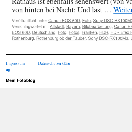
Rathaus ist ebenfalls sehenswert (von
von hinten bei Nacht: Und last …
Weite
Veröffentlicht unter
Canon EOS 60D
,
Foto
,
Sony DSC-RX100M
Verschlagwortet mit
Altstadt
,
Bayern
,
Bildbearbeitung
,
Canon EF
EOS 60D
,
Deutschland
,
Foto
,
Fotos
,
Franken
,
HDR
,
HDR Efex P
Rothenburg
,
Rothenburg ob der Tauber
,
Sony DSC-RX100M3
,
Impressum
Datenschutzerkläru
ng
Mein Fotoblog