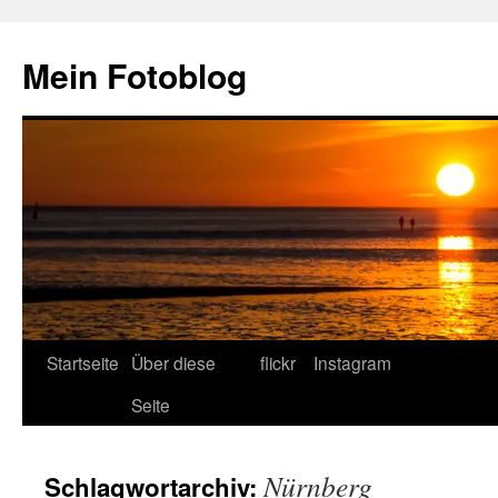
Zum
Inhalt
Mein Fotoblog
springen
Startseite
Über diese
flickr
Instagram
Seite
Nürnberg
Schlagwortarchiv: