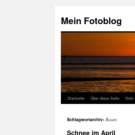
Zum
Inhalt
Mein Fotoblog
springen
Startseite
Über diese Seite
flickr
Baum
Schlagwortarchiv:
Schnee im April