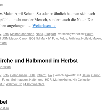
ian
es Maien April Schein. So oder so ähnlich hat man sich nach
efühlt – nicht nur der Mensch, sondern auch die Natur. Die
ühen angefangen. …
Weiterlesen
→
V
,
Foto
,
Makroaufnahmen
,
Natur
,
Stuttgart
|
Verschlagwortet mit
Baum
,
IS USM Macro
,
Canon EOS 5d Mark IV
,
Foto
,
Fotos
,
Frühling
,
Hoffeld
,
Makro
,
ntare
irche und Halbmond im Herbst
hristian
V
,
Foto
,
Gelnhausen
,
HDR
,
Infrarot
,
s/w
|
Verschlagwortet mit
Baum
,
Canon
o
,
Fotos
,
Gelnhausen
,
Halbmond
,
HDR
,
Marienkirche
,
Nik Collection
,
ptur
,
WalimexPro
|
4 Kommentare
bel
ristian