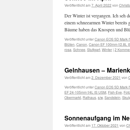
Veröffentlicht am
7. April 2022
von
Christ
Der Winter ist vergangen. Ich seh d
einem schneearmen Winter bereits g
Bäume haben das Knospen und Bl
Veröffentlicht unter
Canon EOS 5D Mark I
Blüten
,
Canon
,
Canon EF 100mm f/2.8L 
rosa
,
Schnee
,
Stuttgart
,
Winter
|
2 Komme
Gelnhausen – Marienk
Veröffentlicht am
2. Dezember 2021
von
C
Veröffentlicht unter
Canon EOS 5D Mark I
EF 24-105mm f/4L IS USM
,
Fish-Eye
,
Fot
Obermarkt
,
Rathaus
,
s/w
,
Sandstein
,
Skul
Sonnenaufgang im Ne
Veröffentlicht am
17. Oktober 2021
von
Ch