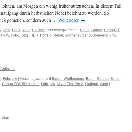
 lohnen, am Morgen ein wenig früher aufzustehen. In diesem Fall
enaufgang durch herbstlichen Nebel belohnt zu werden. So
blick genießen, sondern auch …
Weiterlesen
→
V
,
Foto
,
HDR
,
Natur
,
Stuttgart
|
Verschlagwortet mit
Baum
,
Canon
,
Canon EF
rk IV
,
Foto
,
Fotos
,
HDR
,
Hoffeld
,
Nebel
,
Sonnenaufgang
,
Sonnenschirm
,
Christian
I
,
Foto
,
s/w
|
Verschlagwortet mit
Baden-Württemberg
,
Baum
,
Bäume
,
Bilder
,
M
,
Canon EOS 5D Mark III
,
Foto
,
s/w
,
Silver Efex Pro 2
,
Stuttgart
,
Wald
|
istian