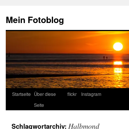
Zum
Inhalt
Mein Fotoblog
springen
Startseite
Über diese
flickr
Instagram
Seite
Halbmond
Schlagwortarchiv: