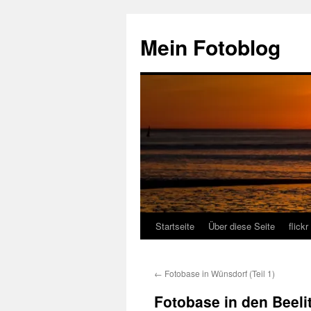
Zum
Inhalt
Mein Fotoblog
springen
Startseite
Über diese Seite
flickr
←
Fotobase in Wünsdorf (Teil 1)
Fotobase in den Beelitz