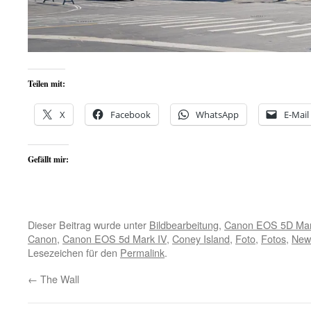
Teilen mit:
X
Facebook
WhatsApp
E-Mail
Gefällt mir:
Dieser Beitrag wurde unter
Bildbearbeitung
,
Canon EOS 5D Mar
Canon
,
Canon EOS 5d Mark IV
,
Coney Island
,
Foto
,
Fotos
,
New
Lesezeichen für den
Permalink
.
←
The Wall