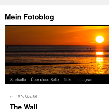
Zum
Inhalt
Mein Fotoblog
springen
Startseite
Über diese Seite
flickr
Instagram
←
110 % Qualität
The Wall