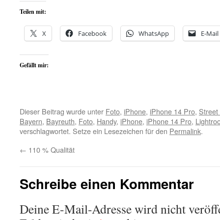
Teilen mit:
X
Facebook
WhatsApp
E-Mail
Gefällt mir:
Dieser Beitrag wurde unter
Foto
,
iPhone
,
iPhone 14 Pro
,
Street
Bayern
,
Bayreuth
,
Foto
,
Handy
,
iPhone
,
iPhone 14 Pro
,
Lightro
verschlagwortet. Setze ein Lesezeichen für den
Permalink
.
←
110 % Qualität
Schreibe einen Kommentar
Deine E-Mail-Adresse wird nicht veröffe