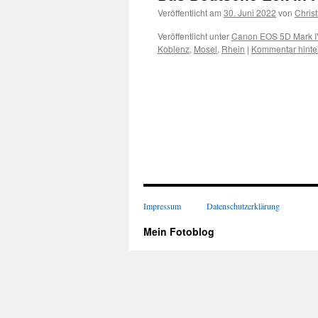
Veröffentlicht am
30. Juni 2022
von
Christ
Veröffentlicht unter
Canon EOS 5D Mark I
Koblenz
,
Mosel
,
Rhein
|
Kommentar hinte
Impressum
Datenschutzerklärung
Mein Fotoblog