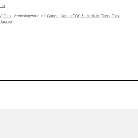
ian
V
,
Foto
|
Verschlagwortet mit
Canon
,
Canon EOS 5d Mark IV
,
Fluss
,
Foto
,
rlassen