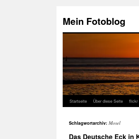
Zum
Inhalt
Mein Fotoblog
springen
Startseite
Über diese Seite
flickr
Mosel
Schlagwortarchiv:
Das Deutsche Eck in 