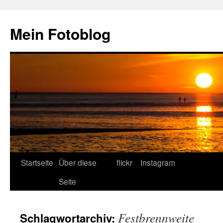
Zum
Inhalt
Mein Fotoblog
springen
Startseite
Über diese
flickr
Instagram
Seite
Festbrennweite
Schlagwortarchiv: