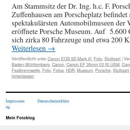
Am Stammsitz der Dr. Ing. h.c. F. Porsc
Zuffenhausen am Porscheplatz befindet s
spektakulärsten Automobilmuseen der W
eröffnete Porsche Museum. Auf 5.600 
sich zirka 80 Fahrzeuge und etwa 200 
Weiterlesen
→
Veröffentlicht unter
Canon EOS 5D Mark III
,
Foto
,
Stuttgart
|
Ver
Baden-Württemberg
,
Canon
,
Canon EF 35mm f/2 IS USM
,
Can
Festbrennweite
,
Foto
,
Fotos
,
HDR
,
Museum
,
Porsche
,
Stuttgart
hinterlassen
Impressum
Datenschutzerkläru
ng
Mein Fotoblog