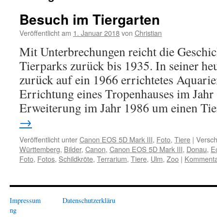
Besuch im Tiergarten
Veröffentlicht am
1. Januar 2018
von
Christian
Mit Unterbrechungen reicht die Geschi
Tierparks zurück bis 1935. In seiner heu
zurück auf ein 1966 errichtetes Aquari
Errichtung eines Tropenhauses im Jahr
Erweiterung im Jahr 1986 um einen Ti
→
Veröffentlicht unter
Canon EOS 5D Mark III
,
Foto
,
Tiere
|
Versch
Württemberg
,
Bilder
,
Canon
,
Canon EOS 5D Mark III
,
Donau
,
E
Foto
,
Fotos
,
Schildkröte
,
Terrarium
,
Tiere
,
Ulm
,
Zoo
|
Kommentar
Impressum
Datenschutzerkläru
ng