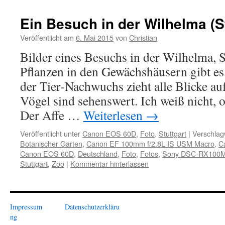
Ein Besuch in der Wilhelma (St
Veröffentlicht am
6. Mai 2015
von
Christian
Bilder eines Besuchs in der Wilhelma, S
Pflanzen in den Gewächshäusern gibt es
der Tier-Nachwuchs zieht alle Blicke auf
Vögel sind sehenswert. Ich weiß nicht, ob
Der Affe …
Weiterlesen
→
Veröffentlicht unter
Canon EOS 60D
,
Foto
,
Stuttgart
|
Verschlag
Botanischer Garten
,
Canon EF 100mm f/2.8L IS USM Macro
,
C
Canon EOS 60D
,
Deutschland
,
Foto
,
Fotos
,
Sony DSC-RX100
Stuttgart
,
Zoo
|
Kommentar hinterlassen
Impressum
Datenschutzerkläru
ng