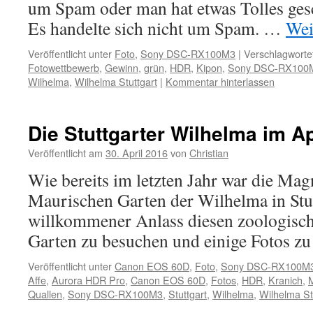
um Spam oder man hat etwas Tolles gesch
Es handelte sich nicht um Spam. …
Wei
Veröffentlicht unter
Foto
,
Sony DSC-RX100M3
|
Verschlagwortet
Fotowettbewerb
,
Gewinn
,
grün
,
HDR
,
Kipon
,
Sony DSC-RX100
Wilhelma
,
Wilhelma Stuttgart
|
Kommentar hinterlassen
Die Stuttgarter Wilhelma im Ap
Veröffentlicht am
30. April 2016
von
Christian
Wie bereits im letzten Jahr war die Mag
Maurischen Garten der Wilhelma in Stut
willkommener Anlass diesen zoologisc
Garten zu besuchen und einige Fotos z
Veröffentlicht unter
Canon EOS 60D
,
Foto
,
Sony DSC-RX100M
Affe
,
Aurora HDR Pro
,
Canon EOS 60D
,
Fotos
,
HDR
,
Kranich
,
Quallen
,
Sony DSC-RX100M3
,
Stuttgart
,
Wilhelma
,
Wilhelma St