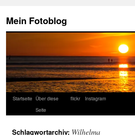
Zum
Inhalt
Mein Fotoblog
springen
Startseite
Über diese
flickr
Instagram
Seite
Wilhelma
Schlagwortarchiv: