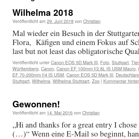
Wilhelma 2018
Veröffentlicht am
29. Juni 2018
von
Christian
Mal wieder ein Besuch in der Stuttgart
Flora, Käfigen und einem Fokus auf Sc
last but not least das obligatorische Qua
Veröffentlicht unter
Canon EOS 5D Mark III
,
Foto
,
Stuttgart
,
Tie
Württemberg
,
Canon
,
Canon EF 100mm f/2.8L IS USM Macro
,
EF 70-200mm f/4 IS USM
,
Canon EOS 5D Mark III
,
Deutschlan
Stuttgart
,
Wilhelma
,
Wilhelma Stuttgart
,
Zoo
|
Kommentar hinter
Gewonnen!
Veröffentlicht am
14. Mai 2016
von
Christian
„Hi and thanks for a great entry I chose
(…)“ Wenn eine E-Mail so beginnt, hand