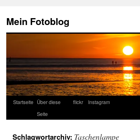
Zum
Inhalt
Mein Fotoblog
springen
Startseite
Über diese
flickr
Instagram
Seite
Taschenlampe
Schlagwortarchiv: