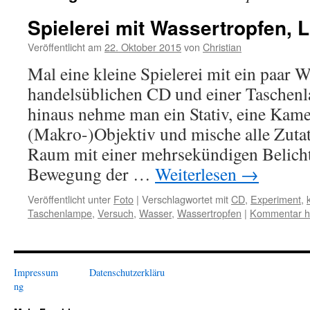
Spielerei mit Wassertropfen, 
Veröffentlicht am
22. Oktober 2015
von
Christian
Mal eine kleine Spielerei mit ein paar W
handelsüblichen CD und einer Tasche
hinaus nehme man ein Stativ, eine Kame
(Makro-)Objektiv und mische alle Zuta
Raum mit einer mehrsekündigen Belichtu
Bewegung der …
Weiterlesen
→
Veröffentlicht unter
Foto
|
Verschlagwortet mit
CD
,
Experiment
,
Taschenlampe
,
Versuch
,
Wasser
,
Wassertropfen
|
Kommentar hi
Impressum
Datenschutzerkläru
ng