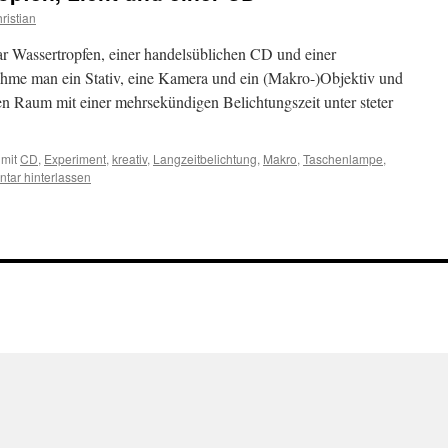
ristian
aar Wassertropfen, einer handelsüblichen CD und einer
me man ein Stativ, eine Kamera und ein (Makro-)Objektiv und
en Raum mit einer mehrsekündigen Belichtungszeit unter steter
 mit
CD
,
Experiment
,
kreativ
,
Langzeitbelichtung
,
Makro
,
Taschenlampe
,
tar hinterlassen