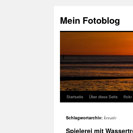
Zum
Inhalt
Mein Fotoblog
springen
Startseite
Über diese Seite
flickr
kreativ
Schlagwortarchiv:
Spielerei mit Wassertr