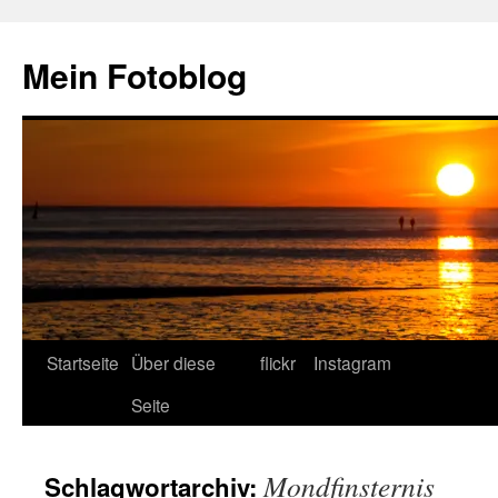
Zum
Inhalt
Mein Fotoblog
springen
Startseite
Über diese
flickr
Instagram
Seite
Mondfinsternis
Schlagwortarchiv: