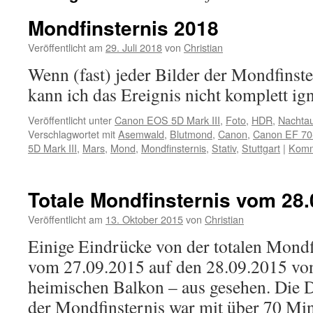
Mondfinsternis 2018
Veröffentlicht am
29. Juli 2018
von
Christian
Wenn (fast) jeder Bilder der Mondfinster
kann ich das Ereignis nicht komplett ig
Veröffentlicht unter
Canon EOS 5D Mark III
,
Foto
,
HDR
,
Nachta
Verschlagwortet mit
Asemwald
,
Blutmond
,
Canon
,
Canon EF 70
5D Mark III
,
Mars
,
Mond
,
Mondfinsternis
,
Stativ
,
Stuttgart
|
Komm
Totale Mondfinsternis vom 28
Veröffentlicht am
13. Oktober 2015
von
Christian
Einige Eindrücke von der totalen Mondf
vom 27.09.2015 auf den 28.09.2015 von
heimischen Balkon – aus gesehen. Die D
der Mondfinsternis war mit über 70 Min