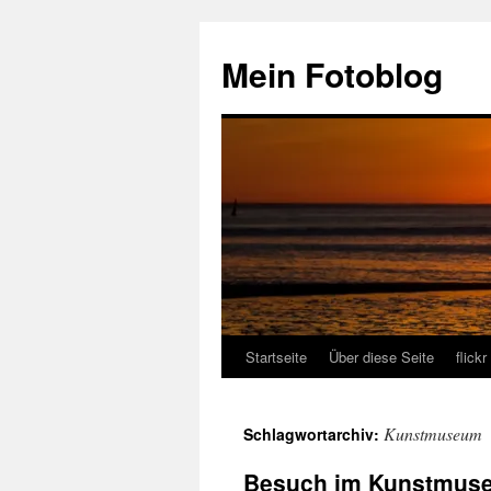
Zum
Inhalt
Mein Fotoblog
springen
Startseite
Über diese Seite
flickr
Kunstmuseum
Schlagwortarchiv:
Besuch im Kunstmuse