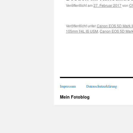
Veröffentlicht am
27. Februar 2017
von
Ch
Veröffentlicht unter
Canon EOS 5D Mark II
105mm f/4L IS USM
,
Canon EOS 5D Mark 
Impressum
Datenschutzerklärung
Mein Fotoblog