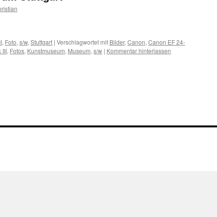
ristian
I
,
Foto
,
s/w
,
Stuttgart
|
Verschlagwortet mit
Bilder
,
Canon
,
Canon EF 24-
III
,
Fotos
,
Kunstmuseum
,
Museum
,
s/w
|
Kommentar hinterlassen