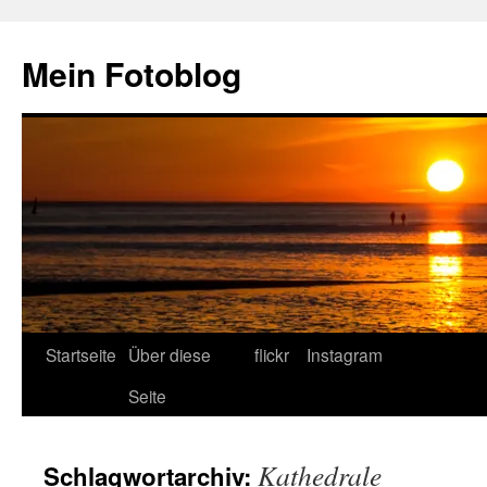
Zum
Inhalt
Mein Fotoblog
springen
Startseite
Über diese
flickr
Instagram
Seite
Kathedrale
Schlagwortarchiv: