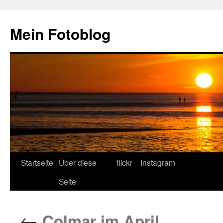
Zum
Inhalt
Mein Fotoblog
springen
Startseite
Über diese
flickr
Instagram
Seite
←
Colmar im April