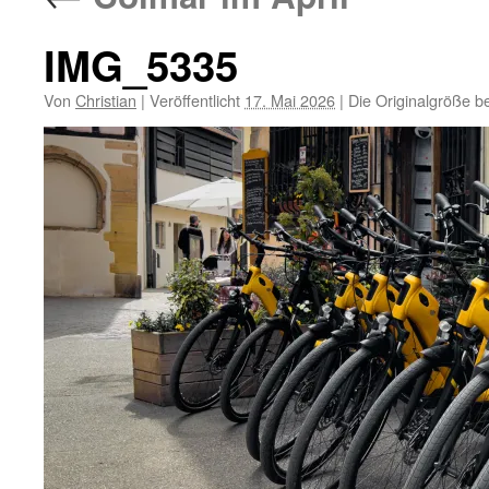
IMG_5335
Von
Christian
|
Veröffentlicht
17. Mai 2026
|
Die Originalgröße b