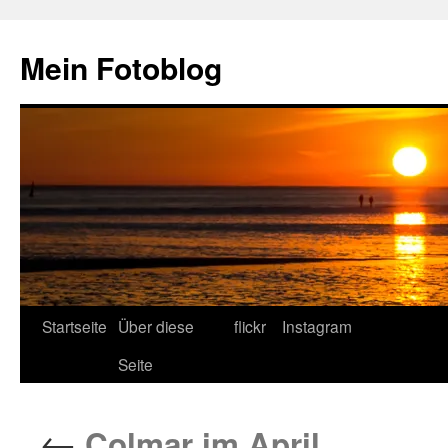
Zum
Inhalt
Mein Fotoblog
springen
Startseite
Über diese
flickr
Instagram
Seite
←
Colmar im April