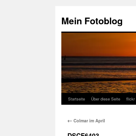
Zum
Inhalt
Mein Fotoblog
springen
Startseite
Über diese Seite
flickr
←
Colmar im April
DSCF6403