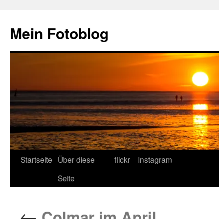
Zum
Inhalt
Mein Fotoblog
springen
Startseite
Über diese
flickr
Instagram
Seite
←
Colmar im April