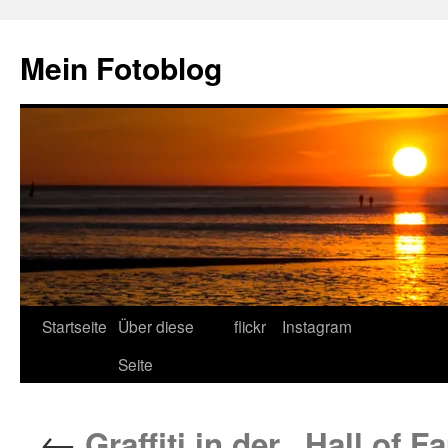
Zum
Inhalt
Mein Fotoblog
springen
Startseite
Über diese
flickr
Instagram
Seite
←
Graffiti in der „Hall of 