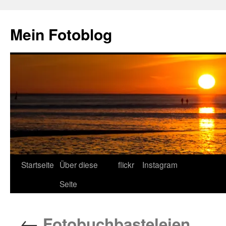
Zum
Inhalt
Mein Fotoblog
springen
Startseite
Über diese
flickr
Instagram
Seite
←
Fotobuchbasteleien