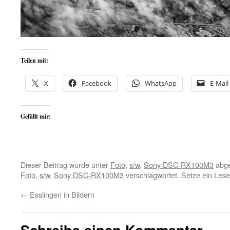
Teilen mit:
X
Facebook
WhatsApp
E-Mail
Gefällt mir:
Dieser Beitrag wurde unter
Foto
,
s/w
,
Sony DSC-RX100M3
abge
Foto
,
s/w
,
Sony DSC-RX100M3
verschlagwortet. Setze ein Les
←
Esslingen in Bildern
Schreibe einen Kommentar