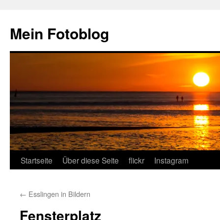
Zum
Inhalt
Mein Fotoblog
springen
Startseite
Über diese Seite
flickr
Instagram
←
Esslingen in Bildern
Fensterplatz