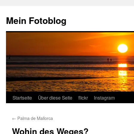
Zum
Inhalt
Mein Fotoblog
springen
Startseite
Über diese Seite
flickr
Instagram
←
Palma de Mallorca
Wohin des Weges?