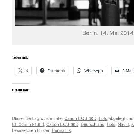
Berlin, 14. Mai 2014
Teilen mit:
X
Facebook
WhatsApp
E-Mail
Gefällt mir:
Dieser Beitrag wurde unter
Canon EOS 60D
,
Foto
abgelegt und
EF 50mm f/1.8 II
,
Canon EOS 60D
,
Deutschland
,
Foto
,
Nacht
,
s
Lesezeichen für den
Permalink
.