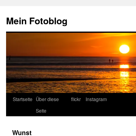
Zum
Inhalt
Mein Fotoblog
springen
Startseite
Über diese
flickr
Instagram
Seite
Wunst