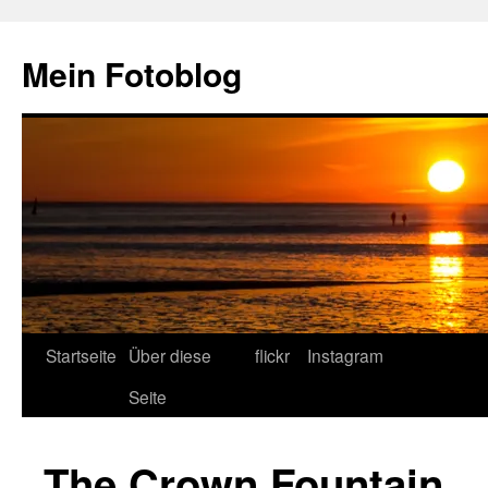
Zum
Inhalt
Mein Fotoblog
springen
Startseite
Über diese
flickr
Instagram
Seite
The Crown Fountain