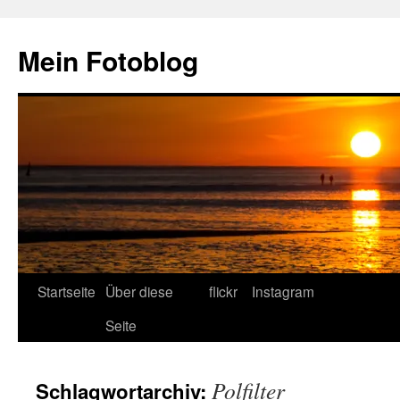
Zum
Inhalt
Mein Fotoblog
springen
Startseite
Über diese
flickr
Instagram
Seite
Polfilter
Schlagwortarchiv: