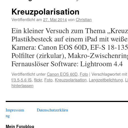
Kreuzpolarisation
Veröffentlicht am
27. Mai 2014
von
Christian
Ein kleiner Versuch zum Thema „Kreuzp
Plastikbesteck auf einem iPad mit wei
Kamera: Canon EOS 60D, EF-S 18-135 
Polfilter (zirkular), Makro-Zwischenrin
Fernauslöser Software: Lightroom 4.4
Veröffentlicht unter
Canon EOS 60D
,
Foto
|
Verschlagwortet mit
f/3.5-5.6 IS
,
flickr
,
Foto
,
Kreuzpolarisation
,
Langzeitbelichtung
,
L
hinterlassen
Impressum
Datenschutzerkläru
ng
Mein Fotoblog