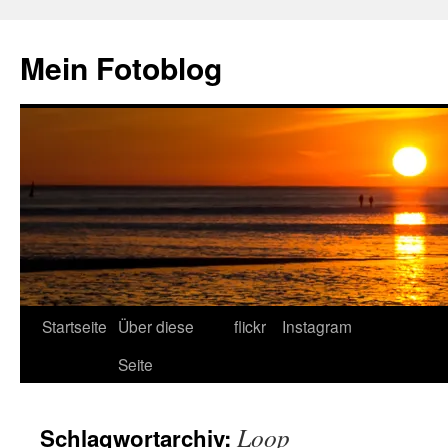
Zum
Inhalt
Mein Fotoblog
springen
Startseite
Über diese
flickr
Instagram
Seite
Loop
Schlagwortarchiv: