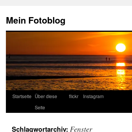
Zum
Inhalt
Mein Fotoblog
springen
Startseite
Über diese
flickr
Instagram
Seite
Fenster
Schlagwortarchiv: