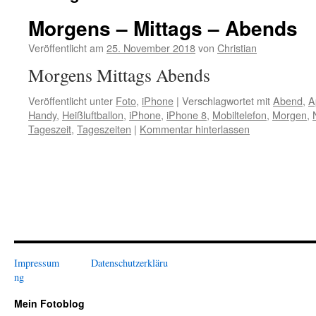
Morgens – Mittags – Abends
Veröffentlicht am
25. November 2018
von
Christian
Morgens Mittags Abends
Veröffentlicht unter
Foto
,
iPhone
|
Verschlagwortet mit
Abend
,
A
Handy
,
Heißluftballon
,
iPhone
,
iPhone 8
,
Mobiltelefon
,
Morgen
,
Tageszeit
,
Tageszeiten
|
Kommentar hinterlassen
Impressum
Datenschutzerkläru
ng
Mein Fotoblog