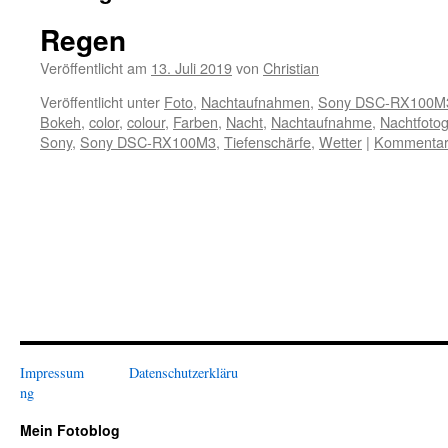
Regen
Veröffentlicht am
13. Juli 2019
von
Christian
Veröffentlicht unter
Foto
,
Nachtaufnahmen
,
Sony DSC-RX100M
Bokeh
,
color
,
colour
,
Farben
,
Nacht
,
Nachtaufnahme
,
Nachtfotog
Sony
,
Sony DSC-RX100M3
,
Tiefenschärfe
,
Wetter
|
Kommentar 
Impressum
Datenschutzerkläru
ng
Mein Fotoblog