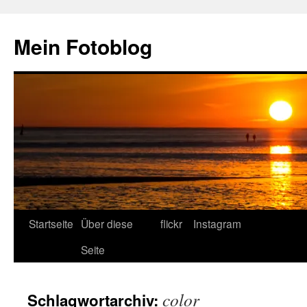
Zum
Inhalt
Mein Fotoblog
springen
Startseite
Über diese
flickr
Instagram
Seite
color
Schlagwortarchiv: