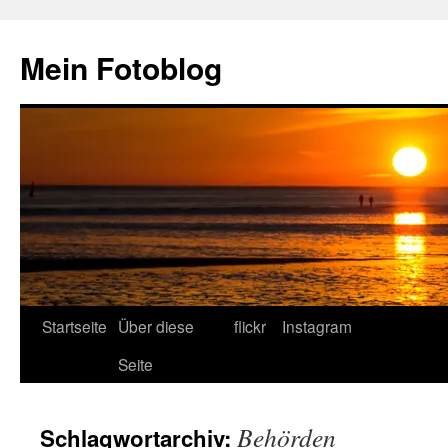
Zum
Inhalt
Mein Fotoblog
springen
Startseite
Über diese
flickr
Instagram
Seite
Behörden
Schlagwortarchiv: