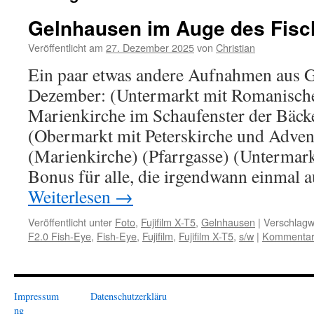
Gelnhausen im Auge des Fisc
Veröffentlicht am
27. Dezember 2025
von
Christian
Ein paar etwas andere Aufnahmen aus 
Dezember: (Untermarkt mit Romanisc
Marienkirche im Schaufenster der Bäcker
(Obermarkt mit Peterskirche und Adven
(Marienkirche) (Pfarrgasse) (Untermark
Bonus für alle, die irgendwann einmal 
Weiterlesen
→
Veröffentlicht unter
Foto
,
Fujifilm X-T5
,
Gelnhausen
|
Verschlagw
F2.0 Fish-Eye
,
Fish-Eye
,
Fujifilm
,
Fujifilm X-T5
,
s/w
|
Kommentar 
Impressum
Datenschutzerkläru
ng