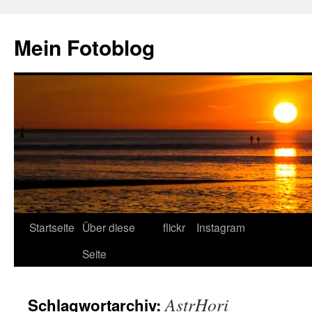
Zum
Inhalt
Mein Fotoblog
springen
Startseite
Über diese
flickr
Instagram
Seite
AstrHori
Schlagwortarchiv: