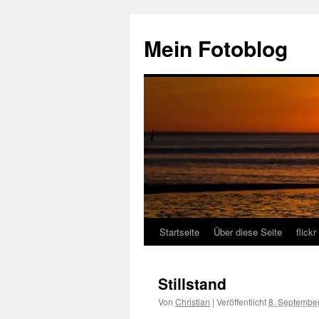
Zum
Inhalt
Mein Fotoblog
springen
Startseite
Über diese Seite
flickr
Stillstand
Von
Christian
|
Veröffentlicht
8. Septembe