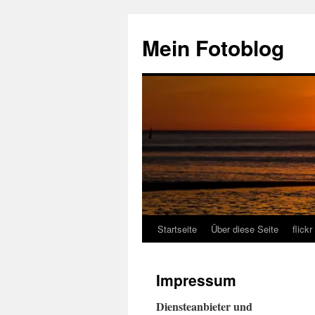
Zum
Inhalt
Mein Fotoblog
springen
Startseite
Über diese Seite
flickr
Impressum
Diensteanbieter und