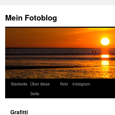
Zum
Inhalt
Mein Fotoblog
springen
Startseite
Über diese
flickr
Instagram
Seite
Grafitti