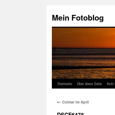
Zum
Inhalt
Mein Fotoblog
springen
Startseite
Über diese Seite
flickr
←
Colmar im April
DSCF6478