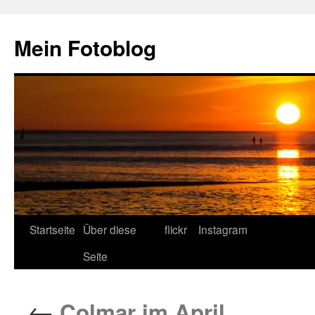
Zum
Inhalt
Mein Fotoblog
springen
Startseite
Über diese
flickr
Instagram
Seite
←
Colmar im April