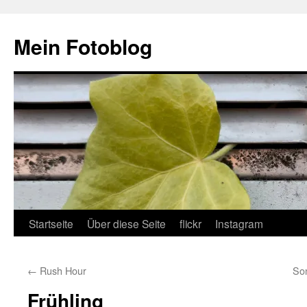
Zum
Inhalt
Mein Fotoblog
springen
Startseite
Über diese Seite
flickr
Instagram
←
Rush Hour
So
Frühling