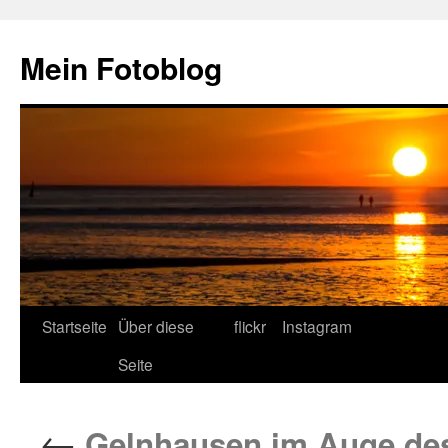
Zum
Inhalt
Mein Fotoblog
springen
Startseite
Über diese
flickr
Instagram
Seite
←
Gelnhausen im Auge des