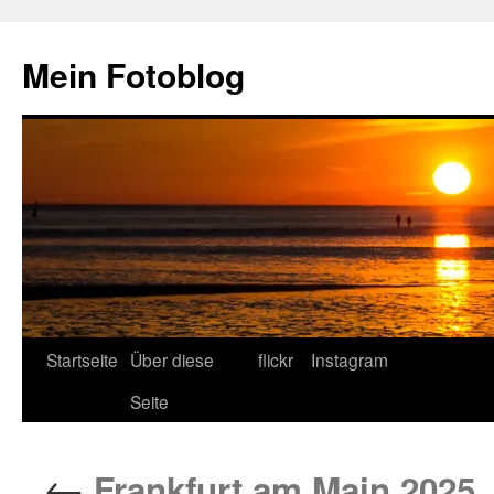
Zum
Inhalt
Mein Fotoblog
springen
Startseite
Über diese
flickr
Instagram
Seite
←
Frankfurt am Main 2025