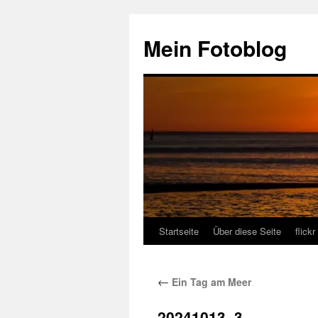
Zum
Inhalt
Mein Fotoblog
springen
Startseite
Über diese Seite
flickr
←
Ein Tag am Meer
20241013–3